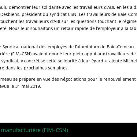
lu démontrer leur solidarité avec les travailleurs d’ABI, en les ai
el Desbiens, président du syndicat CSN. Les travailleurs de Baie-Co
touchent les travailleurs d’ABI sur les questions touchant le régim
neté. Nous leur souhaitons un retour rapide de l’employeur à la tab
e Syndicat national des employés de l’aluminium de Baie-Comeau
urière (FIM–CSN) avaient donné leur plein appui aux travailleurs de
yndicat, « concrétise cette solidarité à leur égard », ajoute Miche
pre dans les prochaines semaines.
Comeau se prépare en vue des négociations pour le renouvellement
révue le 31 mai 2019.
e manufacturière (FIM–CSN)