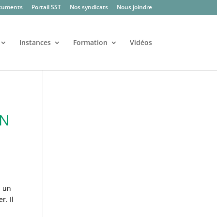
cuments
Portail SST
Nos syndicats
Nous joindre
Instances
Formation
Vidéos
SN
a un
r. Il