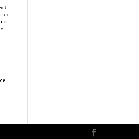
dant
meau
e de
le
l
 de